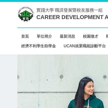
跳
實踐大學
職涯發展暨校友服務一組
到
CAREER DEVELOPMENT A
主
要
內
容
首頁
單位簡介
最新消息
校園徵才
區
經濟不利學生助學金
UCAN就業職能診斷平台