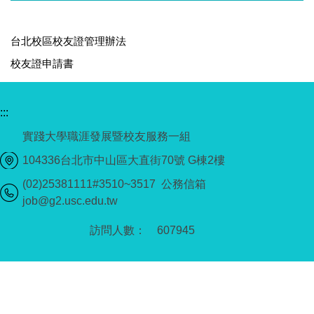
台北校區校友證管理辦法
校友證申請書
:::
實踐大學職涯發展暨校友服務一組
104336台北市中山區大直街70號 G棟2樓
(02)25381111#3510~3517 公務信箱
job@g2.usc.edu.tw
6
0
7
9
4
5