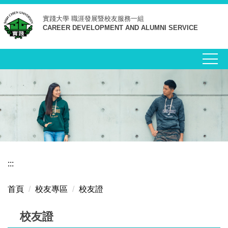
跳
實踐大學
職涯發展暨校友服務一組
到
CAREER DEVELOPMENT AND ALUMNI SERVICE
主
要
內
容
區
:::
首頁
校友專區
校友證
校友證