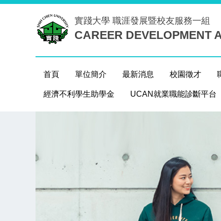
跳
實踐大學
職涯發展暨校友服務一組
到
CAREER DEVELOPMENT A
主
要
內
容
首頁
單位簡介
最新消息
校園徵才
區
經濟不利學生助學金
UCAN就業職能診斷平台