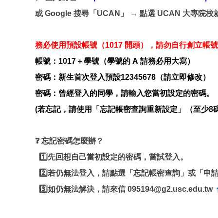
或 Google 搜尋「UCAN」 → 點選 UCAN 大專
務必使用預設帳號（1017 開頭），請勿自行創立帳
帳號：1017＋學號（學號的 A 請務必用大寫）
密碼：新生首次登入預設
12345678
（
請立即修改）
密碼：曾經登入的同學，請輸入您當初設定的密碼。
(
若忘記，請使用「忘記帳密查詢重新設定」（至少8
❓
忘記密碼怎麼辦？
先回想自己當初設定的密碼，嘗試登入。
1️⃣
若仍無法登入，請點選「忘記帳密查詢」或「申
2️⃣
如仍無法解決，請來信
095194@g2.usc.edu.tw
3️⃣