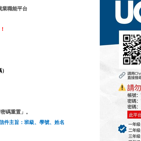
院校就業職能平台
號！
碼）
請密碼重置」。
信件主旨：班級、學號、姓名