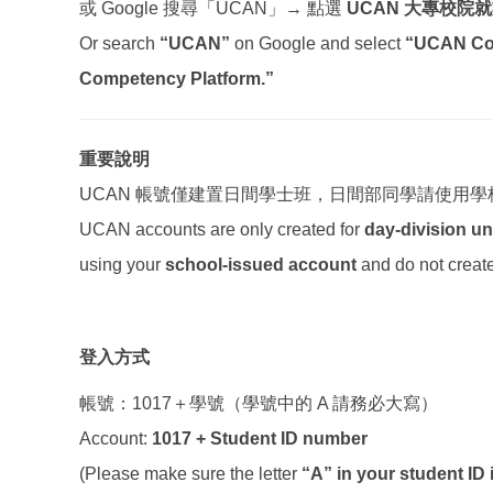
或 Google 搜尋「UCAN」→ 點選
UCAN 大專校院
Or search
“UCAN”
on Google and select
“UCAN Col
Competency Platform.”
重要說明
UCAN 帳號僅建置日間學士班，日間部同學請使用
UCAN accounts are only created for
day-division u
using your
school-issued account
and do not creat
登入方式
帳號：1017＋學號（學號中的 A 請務必大寫）
Account:
1017 + Student ID number
(Please make sure the letter
“A” in your student ID 