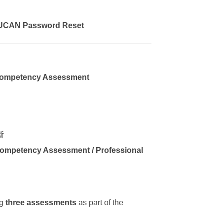
+ UCAN Password Reset
 Competency Assessment
斷
ompetency Assessment / Professional
ng
three assessments
as part of the