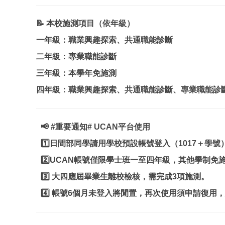
📝
本校施測項目（依年級）
一年級：職業興趣探索、共通職能診斷
二年級：專業職能診斷
三年級：本學年免施測
四年級：職業興趣探索、共通職能診斷、專業職能診
📢
#
重要通知# UCAN平台使用
日間部同學請用學校預設帳號登入（1017＋學號
1️⃣
UCAN
帳號僅限學士班一至四年級，其他學制免
2️⃣
大四應屆畢業生離校檢核，需完成3項施測。
3️⃣
帳號6個月未登入將閒置，再次使用須申請復用
4️⃣