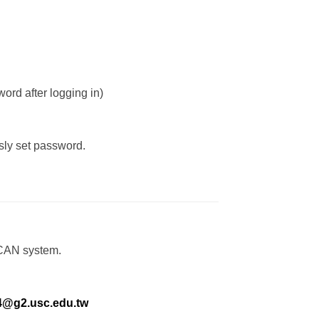
rd after logging in)
sly set password.
CAN system.
4@g2.usc.edu.tw