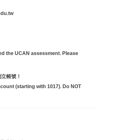
u.tw
ted the UCAN assessment. Please
創立帳號！
ccount (starting with 1017). Do NOT