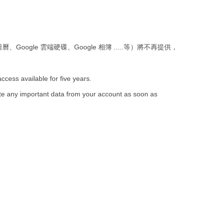
、Google 雲端硬碟、Google 相簿 .....等）將不再提供，
access available for five years.
ate any important data from your account as soon as