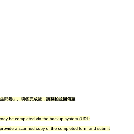
生問卷」。填答完成後，請翻拍並回傳至
ey may be completed via the backup system (URL:
e provide a scanned copy of the completed form and submit