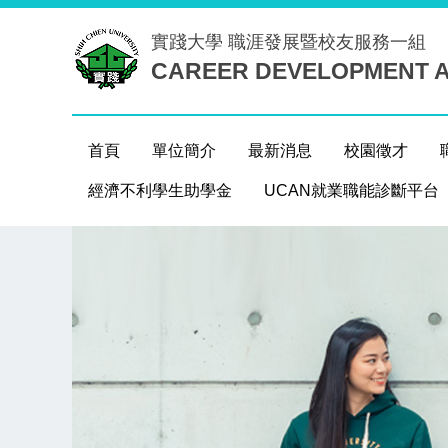
跳
實踐大學
職涯發展暨校友服務一組
到
CAREER DEVELOPMENT A
主
要
內
容
首頁
單位簡介
最新消息
校園徵才
區
經濟不利學生助學金
UCAN就業職能診斷平台