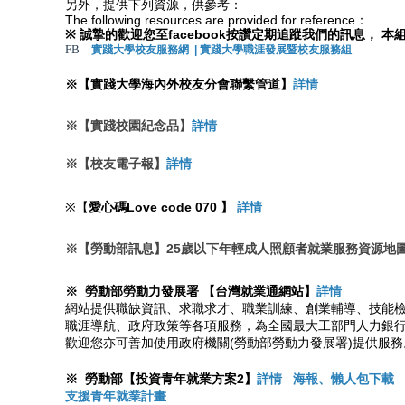
另外，提供下列資源，供參考：
The following resources are provided for reference：
※ 誠摯的歡迎您至facebook按讚定期追蹤我們的訊息，
FB
實踐大學校友服務網
|
實踐大學職涯發展暨校友服務組
※【實踐大學海內外校友分會聯繫管道】
詳情
※【實踐校園紀念品】
詳情
※【校友電子報】
詳情
※【
愛心碼Love code 070
】
詳情
※
【勞動部訊息】25歲以下年輕成人照顧者就業服務資源地
※
勞動部勞動力發展署 【台灣就業通網站】
詳情
網站提供職缺資訊、求職求才、職業訓練、創業輔導、技能
職涯導航、政府政策等各項服務，為全國最大工部門人力銀
歡迎您亦可善加使用政府機關(勞動部勞動力發展署)提供服務
※
勞動部【投資青年就業方案2】
詳情
海報、懶人包下載
支援青年就業計畫