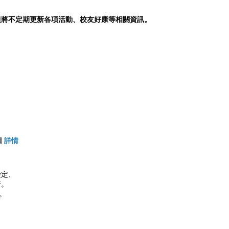
 本組將不定期更新各項活動、校友好康等相關資訊。
圖
詳情
檢定、
行。
。