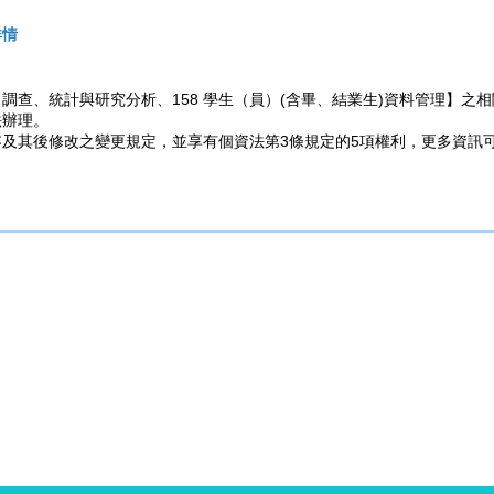
詳情
7 調查、統計與研究分析、158 學生（員）(含畢、結業生)資料管理
法辦理。
容及其後修改之變更規定，並享有
個資法第3條規定的5項權利
，更多資訊