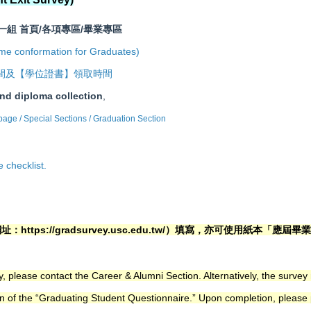
務一組
首頁/各項專區/畢業專區
ormation for Graduates)
時間及【學位證書】領取時間
nd diploma collection
,
ge / Special Sections / Graduation Section
 checklist.
ttps://gradsurvey.usc.edu.tw/）
填寫，亦可使用紙本「應屆畢業
, please contact the Career & Alumni Section. Alternatively, the surv
ion of the “Graduating Student Questionnaire.” Upon completion, pleas