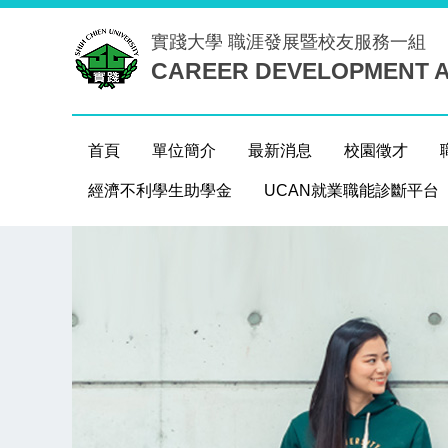
跳
實踐大學
職涯發展暨校友服務一組
到
CAREER DEVELOPMENT A
主
要
內
容
首頁
單位簡介
最新消息
校園徵才
區
經濟不利學生助學金
UCAN就業職能診斷平台